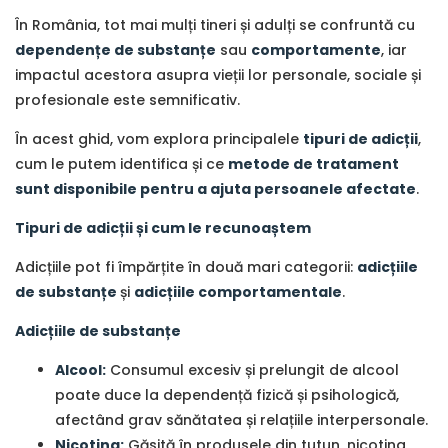
În România, tot mai mulți tineri și adulți se confruntă cu
dependențe de substanțe
sau
comportamente
, iar
impactul acestora asupra vieții lor personale, sociale și
profesionale este semnificativ.
În acest ghid, vom explora principalele
tipuri de adicții
,
cum le putem identifica și ce
metode de tratament
sunt disponibile pentru a ajuta persoanele afectate
.
Tipuri de adicții și cum le recunoaștem
Adicțiile pot fi împărțite în două mari categorii:
adicțiile
de substanțe
și
adicțiile comportamentale
.
Adicțiile de substanțe
Alcool:
Consumul excesiv și prelungit de alcool
poate duce la dependență fizică și psihologică,
afectând grav sănătatea și relațiile interpersonale.
Nicotina:
Găsită în produsele din tutun, nicotina