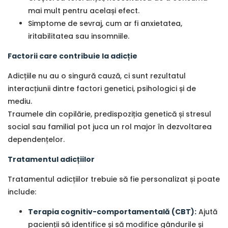
mai mult pentru același efect.
Simptome de sevraj, cum ar fi anxietatea,
iritabilitatea sau insomniile.
Factorii care contribuie la adicție
Adicțiile nu au o singură cauză, ci sunt rezultatul
interacțiunii dintre factori genetici, psihologici și de
mediu.
Traumele din copilărie, predispoziția genetică și stresul
social sau familial pot juca un rol major în dezvoltarea
dependențelor.
Tratamentul adicțiilor
Tratamentul adicțiilor trebuie să fie personalizat și poate
include:
Terapia cognitiv-comportamentală (CBT):
Ajută
pacienții să identifice și să modifice gândurile și