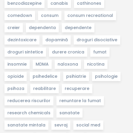
benzodiazepine
canabis
cathinones
comedown
consum
consum recreational
creier
dependenta
dependente
dezintoxicare
dopamină
droguri disociative
droguri sintetice
durere cronica
fumat
insomnie
MDMA
naloxona
nicotina
opioide
psihedelice
psihiatrie
psihologie
psihoza
reabilitare
recuperare
reducerea riscurilor
renuntare la fumat
research chemicals
sanatate
sanatate mintala
sevraj
social med