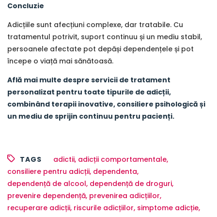
Concluzie
Adicțiile sunt afecțiuni complexe, dar tratabile. Cu
tratamentul potrivit, suport continuu și un mediu stabil,
persoanele afectate pot depăși dependențele și pot
începe o viață mai sănătoasă.
Află mai multe despre servicii de tratament
personalizat pentru toate tipurile de adicții,
combinând terapii inovative, consiliere psihologică și
un mediu de sprijin continuu pentru pacienți.
TAGS
adictii
,
adicții comportamentale
,
consiliere pentru adicții
,
dependenta
,
dependență de alcool
,
dependență de droguri
,
prevenire dependență
,
prevenirea adicțiilor
,
recuperare adicții
,
riscurile adicțiilor
,
simptome adicție
,