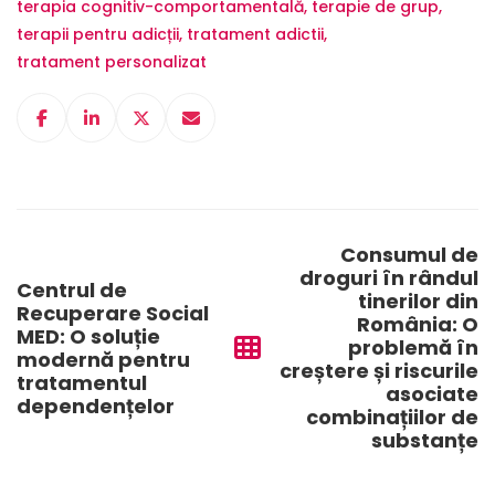
terapia cognitiv-comportamentală
,
terapie de grup
,
terapii pentru adicții
,
tratament adictii
,
tratament personalizat
Post
navigation
Consumul de
droguri în rândul
Centrul de
tinerilor din
Recuperare Social
România: O
MED: O soluție
problemă în
modernă pentru
creștere și riscurile
tratamentul
asociate
dependențelor
combinațiilor de
substanțe