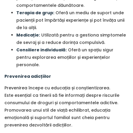
comportamentele dăunătoare.
Terapia de grup:
Oferă un mediu de suport unde
pacienții pot împărtăși experiențe și pot învăța unii
de la alții.
Medicație:
Utilizată pentru a gestiona simptomele
de sevraj și a reduce dorința compulsivă.
Consiliere individuală:
Oferă un spațiu sigur
pentru explorarea emoțiilor și experiențelor
personale.
Prevenirea adicțiilor
Prevenirea începe cu educația și conștientizarea.
Este esențial ca tinerii să fie informați despre riscurile
consumului de droguri și comportamentele adictive.
Promovarea unui stil de viață echilibrat, educația
emoțională și suportul familial sunt cheia pentru
prevenirea dezvoltării adicțiilor.