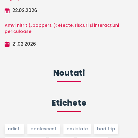
22.02.2026
Amyl nitrit („poppers”): efecte, riscuri și interacțiuni
periculoase
21.02.2026
Noutati
Etichete
adictii
adolescenti
anxietate
bad trip