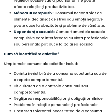
rețelelor sociale sau a jocurilor online poate
afecta relațiile și productivitatea.
Mâncatul compulsiv:
Consumul necontrolat de
alimente, declanșat de stres sau emoții negative,
poate duce la obezitate și probleme de sănătate.
Dependența sexuală:
Comportamentele sexuale
compulsive care interferează cu viața profesională
sau personală pot duce la izolarea socială.
Cum să identificăm adicțiile?
Simptomele comune ale adicțiilor includ:
Dorința irezistibilă de a consuma substanța sau de
a repeta comportamentul.
Dificultatea de a controla consumul sau
comportamentul.
Neglijarea responsabilităților și obligațiilor zilnice.
Probleme în relațiile personale și profesionale.
Creșterea toleranței, necesitatea de a consuma