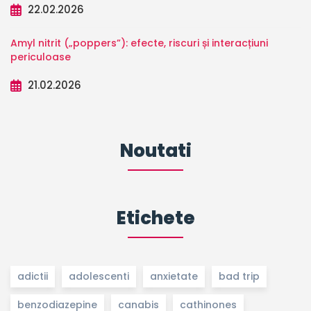
22.02.2026
Amyl nitrit („poppers”): efecte, riscuri și interacțiuni
periculoase
21.02.2026
Noutati
Etichete
adictii
adolescenti
anxietate
bad trip
benzodiazepine
canabis
cathinones