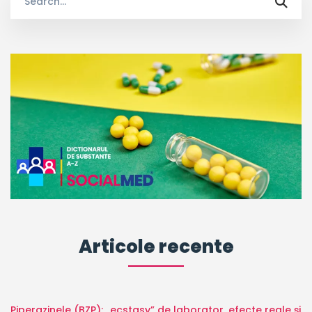
for:
Articole recente
Piperazinele (BZP): „ecstasy” de laborator, efecte reale și