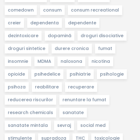
comedown
consum
consum recreational
creier
dependenta
dependente
dezintoxicare
dopamină
droguri disociative
droguri sintetice
durere cronica
fumat
insomnie
MDMA
naloxona
nicotina
opioide
psihedelice
psihiatrie
psihologie
psihoza
reabilitare
recuperare
reducerea riscurilor
renuntare la fumat
research chemicals
sanatate
sanatate mintala
sevraj
social med
stimulente
supradoza
THC
toxicologie