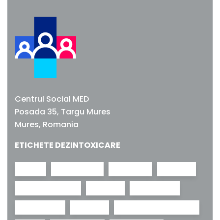
Acasa
Despre centru
Ce tratam?
Centrul Social MED
Medicii Social MED
Posada 35, Targu Mures
Mures, Romania
Contact
ETICHETE DEZINTOXICARE
Cariere
adictii
adolescenti
anxietate
bad trip
Programari
benzodiazepine
canabis
cathinones
Fara dependente
comedown
consum
consum recreational