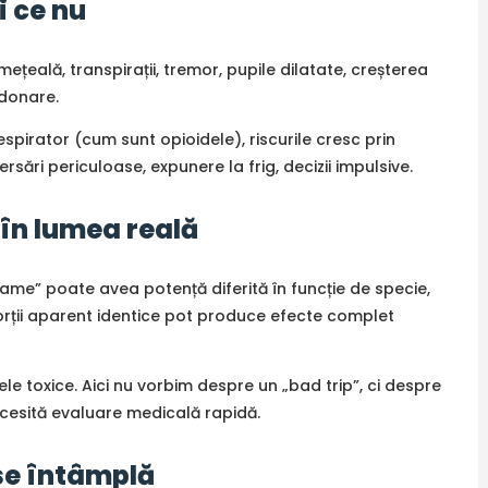
i ce nu
ețeală, transpirații, tremor, pupile dilatate, creșterea
rdonare.
spirator (cum sunt opioidele), riscurile cresc prin
rsări periculoase, expunere la frig, decizii impulsive.
 în lumea reală
ame” poate avea potență diferită în funcție de specie,
porții aparent identice pot produce efecte complet
nele toxice. Aici nu vorbim despre un „bad trip”, ci despre
necesită evaluare medicală rapidă.
 se întâmplă