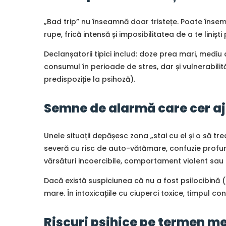
„Bad trip” nu înseamnă doar tristețe. Poate însem
rupe, frică intensă și imposibilitatea de a te linișt
Declanșatorii tipici includ: doze prea mari, mediu
consumul în perioade de stres, dar și vulnerabilit
predispoziție la psihoză).
Semne de alarmă care cer a
Unele situații depășesc zona „stai cu el și o să t
severă cu risc de auto-vătămare, confuzie profundă
vărsături incoercibile, comportament violent sau
Dacă există suspiciunea că nu a fost psilocibină (
mare. În intoxicațiile cu ciuperci toxice, timpul co
Riscuri psihice pe termen me