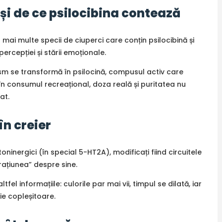
și de ce psilocibina contează
ai multe specii de ciuperci care conțin psilocibină și
ercepției și stării emoționale.
nism se transformă în psilocină, compusul activ care
 în consumul recreațional, doza reală și puritatea nu
at.
n creier
oninergici (în special 5-HT2A), modificați fiind circuitele
rațiunea” despre sine.
fel informațiile: culorile par mai vii, timpul se dilată, iar
fie copleșitoare.