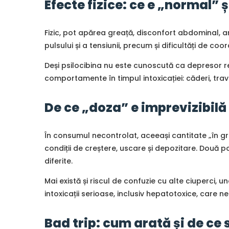
Efecte fizice: ce e „normal” ș
Fizic, pot apărea greață, disconfort abdominal, am
pulsului și a tensiunii, precum și dificultăți de coo
Deși psilocibina nu este cunoscută ca depresor re
comportamente în timpul intoxicației: căderi, trave
De ce „doza” e imprevizibilă
În consumul necontrolat, aceeași cantitate „în gr
condiții de creștere, uscare și depozitare. Două 
diferite.
Mai există și riscul de confuzie cu alte ciuperci, u
intoxicații serioase, inclusiv hepatotoxice, care 
Bad trip: cum arată și de ce