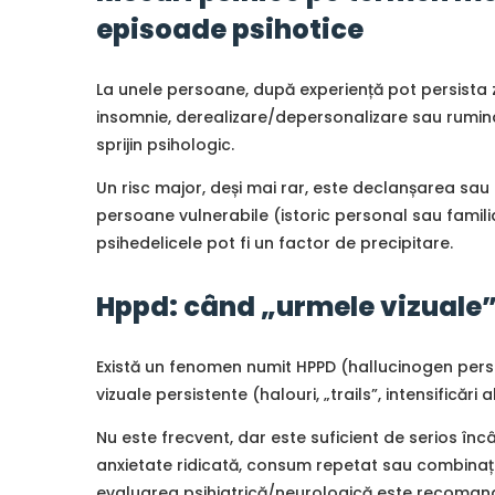
episoade psihotice
La unele persoane, după experiență pot persista
insomnie, derealizare/depersonalizare sau ruminaț
sprijin psihologic.
Un risc major, deși mai rar, este declanșarea sau
persoane vulnerabile (istoric personal sau familia
psihedelicele pot fi un factor de precipitare.
Hppd: când „urmele vizuale”
Există un fenomen numit HPPD (hallucinogen persis
vizuale persistente (halouri, „trails”, intensificări
Nu este frecvent, dar este suficient de serios în
anxietate ridicată, consum repetat sau combinaț
evaluarea psihiatrică/neurologică este recoman