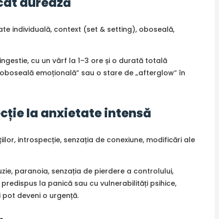
 cât durează
tate individuală, context (set & setting), oboseală,
gestie, cu un vârf la 1–3 ore și o durată totală
„oboseală emoțională” sau o stare de „afterglow” în
ecție la anxietate intensă
lor, introspecție, senzația de conexiune, modificări ale
zie, paranoia, senzația de pierdere a controlului,
 predispus la panică sau cu vulnerabilități psihice,
 pot deveni o urgență.