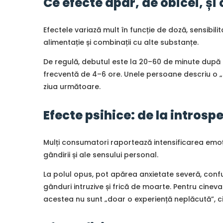
Ce efecte apar, de obicei, și
Efectele variază mult în funcție de doză, sensibili
alimentație și combinații cu alte substanțe.
De regulă, debutul este la 20–60 de minute după in
frecventă de 4–6 ore. Unele persoane descriu o 
ziua următoare.
Efecte psihice: de la introsp
Mulți consumatori raportează intensificarea emoții
gândirii și ale sensului personal.
La polul opus, pot apărea anxietate severă, confu
gânduri intruzive și frică de moarte. Pentru cineva
acestea nu sunt „doar o experiență neplăcută”, ci