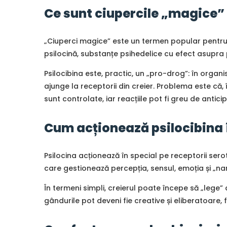
Ce sunt ciupercile „magice” 
„Ciuperci magice” este un termen popular pentru m
psilocină, substanțe psihedelice cu efect asupra p
Psilocibina este, practic, un „pro-drog”: în orga
ajunge la receptorii din creier. Problema este că,
sunt controlate, iar reacțiile pot fi greu de anticip
Cum acționează psilocibina î
Psilocina acționează în special pe receptorii serot
care gestionează percepția, sensul, emoția și „na
În termeni simpli, creierul poate începe să „lege” alt
gândurile pot deveni fie creative și eliberatoare, 