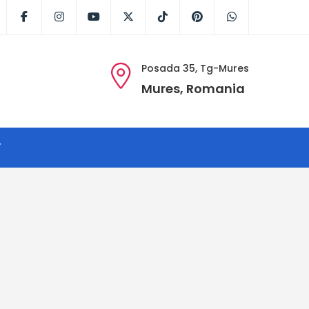
Facebook
Instagram
Youtube
X
Tik
Pinterest
WhatsApp
Tok
Posada 35, Tg-Mures
Mures, Romania
T