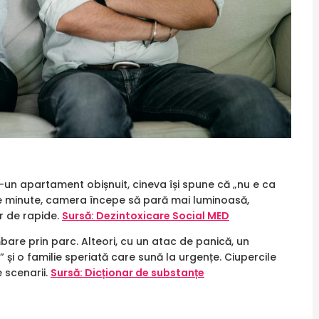
-un apartament obișnuit, cineva își spune că „nu e ca
de minute, camera începe să pară mai luminoasă,
r de rapide.
Sursă: Dezintoxicare Social MED
bare prin parc. Alteori, cu un atac de panică, un
 și o familie speriată care sună la urgențe. Ciupercile
 scenarii.
Sursă: Dicționar de substanțe