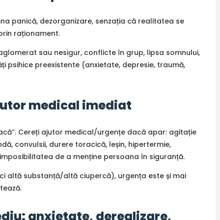
na panică, dezorganizare, senzația că realitatea se
i prin raționament.
 aglomerat sau nesigur, conflicte în grup, lipsa somnului,
ăți psihice preexistente (anxietate, depresie, traumă,
jutor medical imediat
reacă”. Cereți ajutor medical/urgențe dacă apar: agitație
, convulsii, durere toracică, leșin, hipertermie,
 imposibilitatea de a menține persoana în siguranță.
ci altă substanță/altă ciupercă), urgența este și mai
ntează.
diu: anxietate, derealizare,