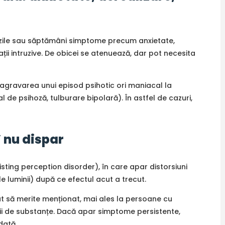
 zile sau săptămâni simptome precum anxietate,
ii intruzive. De obicei se atenuează, dar pot necesita
 agravarea unui episod psihotic ori maniacal la
l de psihoză, tulburare bipolară). În astfel de cazuri,
 nu dispar
ting perception disorder), în care apar distorsiuni
 ale luminii) după ce efectul acut a trecut.
cât să merite menționat, mai ales la persoane cu
ii de substanțe. Dacă apar simptome persistente,
dată.