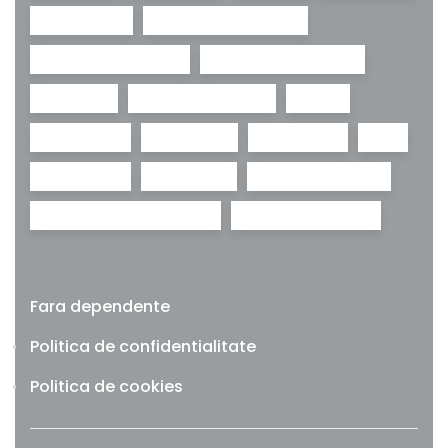
recuperare
reducerea riscurilor
renuntare la fumat
research chemicals
sanatate
sanatate mintala
sevraj
social med
stimulente
supradoza
THC
toxicologie
tratament
tratament adictii
tratament dependenta
urgente medicale
Fara dependente
Politica de confidentialitate
Politica de cookies