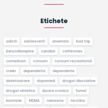
Etichete
adictii
adolescenti
anxietate
bad trip
benzodiazepine
canabis
cathinones
comedown
consum
consum recreational
creier
dependenta
dependente
dezintoxicare
dopamină
droguri disociative
droguri sintetice
durere cronica
fumat
insomnie
MDMA
naloxona
nicotina