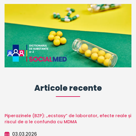
Articole recente
Piperazinele (BZP): „ecstasy” de laborator, efecte reale și
riscul de a le confunda cu MDMA
03.03.2026