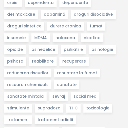
creier
dependenta
dependente
dezintoxicare
dopamină
droguri disociative
droguri sintetice
durere cronica
fumat
insomnie
MDMA
naloxona
nicotina
opioide
psihedelice
psihiatrie
psihologie
psihoza
reabilitare
recuperare
reducerea riscurilor
renuntare la fumat
research chemicals
sanatate
sanatate mintala
sevraj
social med
stimulente
supradoza
THC
toxicologie
tratament
tratament adictii