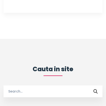
Cauta in site
Search
for: