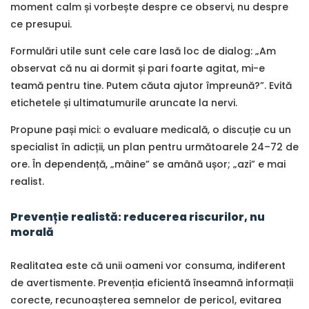
moment calm și vorbește despre ce observi, nu despre
ce presupui.
Formulări utile sunt cele care lasă loc de dialog: „Am
observat că nu ai dormit și pari foarte agitat, mi-e
teamă pentru tine. Putem căuta ajutor împreună?”. Evită
etichetele și ultimatumurile aruncate la nervi.
Propune pași mici: o evaluare medicală, o discuție cu un
specialist în adicții, un plan pentru următoarele 24–72 de
ore. În dependență, „mâine” se amână ușor; „azi” e mai
realist.
Prevenție realistă: reducerea riscurilor, nu
morală
Realitatea este că unii oameni vor consuma, indiferent
de avertismente. Prevenția eficientă înseamnă informații
corecte, recunoașterea semnelor de pericol, evitarea