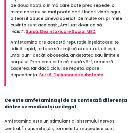
de două nopți, o inimă care bate prea repede, o
minte care nu se mai poate opri. Uneori vine singur,
alteori îl aduce cineva speriat. De multe ori, primele
cuvinte sunt aceleași: „Am luat doar ca să
rezist”.
Sursă: Dezintoxicare Social MED
Amfetamina are această reputație înșelătoare: te
ridică rapid, te face să simți că ai control, că ești
„mai bun” decât oboseala, anxietatea sau limitele
corpului. Problema este că, după vârf, urmează
căderea. Iar dacă ciclul se repetă, apare
dependența.
Sursă: Dicționar de substanțe
Ce este amfetamina și de ce contează diferența
dintre uz medical și uz ilegal
Amfetamina este un stimulant al sistemului nervos
central. În anumite țări, formele farmaceutice sunt