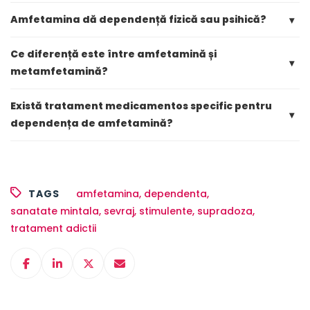
Amfetamina dă dependență fizică sau psihică?
▾
Ce diferență este între amfetamină și
▾
metamfetamină?
Există tratament medicamentos specific pentru
▾
dependența de amfetamină?
TAGS
amfetamina
,
dependenta
,
sanatate mintala
,
sevraj
,
stimulente
,
supradoza
,
tratament adictii