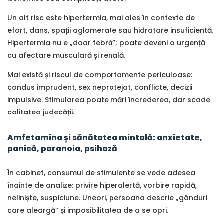
Un alt risc este hipertermia, mai ales în contexte de
efort, dans, spații aglomerate sau hidratare insuficientă.
Hipertermia nu e „doar febră”; poate deveni o urgență
cu afectare musculară și renală.
Mai există și riscul de comportamente periculoase:
condus imprudent, sex neprotejat, conflicte, decizii
impulsive. Stimularea poate mări încrederea, dar scade
calitatea judecății.
Amfetamina și sănătatea mintală: anxietate,
panică, paranoia, psihoză
În cabinet, consumul de stimulente se vede adesea
înainte de analize: privire hiperalertă, vorbire rapidă,
neliniște, suspiciune. Uneori, persoana descrie „gânduri
care aleargă” și imposibilitatea de a se opri.