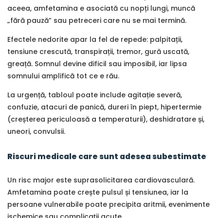
aceea, amfetamina e asociată cu nopți lungi, muncă
„fără pauză” sau petreceri care nu se mai termină.
Efectele nedorite apar la fel de repede: palpitații,
tensiune crescută, transpirații, tremor, gură uscată,
greață. Somnul devine dificil sau imposibil, iar lipsa
somnului amplifică tot ce e rău.
La urgență, tabloul poate include agitație severă,
confuzie, atacuri de panică, dureri în piept, hipertermie
(creșterea periculoasă a temperaturii), deshidratare și,
uneori, convulsii.
Riscuri medicale care sunt adesea subestimate
Un risc major este suprasolicitarea cardiovasculară.
Amfetamina poate crește pulsul și tensiunea, iar la
persoane vulnerabile poate precipita aritmii, evenimente
ischemice sau complicații acute.