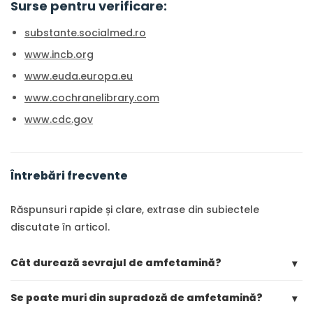
Surse pentru verificare:
substante.socialmed.ro
www.incb.org
www.euda.europa.eu
www.cochranelibrary.com
www.cdc.gov
Întrebări frecvente
Răspunsuri rapide și clare, extrase din subiectele
discutate în articol.
Cât durează sevrajul de amfetamină?
▾
Se poate muri din supradoză de amfetamină?
▾