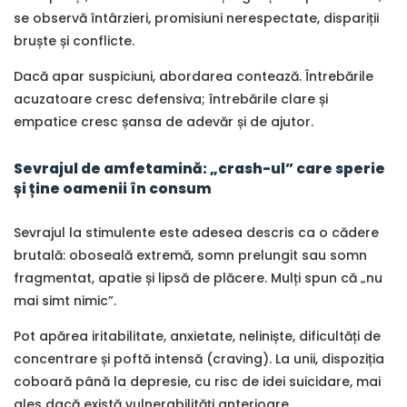
se observă întârzieri, promisiuni nerespectate, dispariții
bruște și conflicte.
Dacă apar suspiciuni, abordarea contează. Întrebările
acuzatoare cresc defensiva; întrebările clare și
empatice cresc șansa de adevăr și de ajutor.
Sevrajul de amfetamină: „crash-ul” care sperie
și ține oamenii în consum
Sevrajul la stimulente este adesea descris ca o cădere
brutală: oboseală extremă, somn prelungit sau somn
fragmentat, apatie și lipsă de plăcere. Mulți spun că „nu
mai simt nimic”.
Pot apărea iritabilitate, anxietate, neliniște, dificultăți de
concentrare și poftă intensă (craving). La unii, dispoziția
coboară până la depresie, cu risc de idei suicidare, mai
ales dacă există vulnerabilități anterioare.