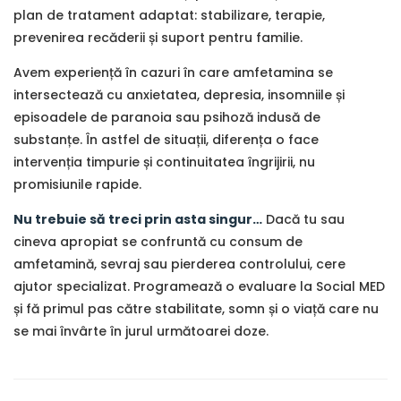
plan de tratament adaptat: stabilizare, terapie,
prevenirea recăderii și suport pentru familie.
Avem experiență în cazuri în care amfetamina se
intersectează cu anxietatea, depresia, insomniile și
episoadele de paranoia sau psihoză indusă de
substanțe. În astfel de situații, diferența o face
intervenția timpurie și continuitatea îngrijirii, nu
promisiunile rapide.
Nu trebuie să treci prin asta singur…
Dacă tu sau
cineva apropiat se confruntă cu consum de
amfetamină, sevraj sau pierderea controlului, cere
ajutor specializat. Programează o evaluare la Social MED
și fă primul pas către stabilitate, somn și o viață care nu
se mai învârte în jurul următoarei doze.