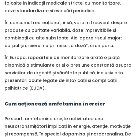
folosite în indicații medicale stricte, cu monitorizare,
doze standardizate și evaluări periodice.
În consumul recreațional, însă, vorbim frecvent despre
produse cu puritate variabilă, doze imprevizibile și
combinații cu alte substanțe. Aici apare riscul major:
corpul și creierul nu primesc „o doză”, ci un pariu.
În Europa, rapoartele de monitorizare arată o piață
dinamică a stimulantelor și o presiune constantă asupra
serviciilor de urgență și sănătate publică, inclusiv prin
prezentări acute legate de intoxicații și complicații
psihiatrice (EUDA).
Cum acționează amfetamina în creier
Pe scurt, amfetamina crește activitatea unor
neurotransmițători implicați în energie, atenție, motivație
și recompensă, în special dopamina și noradrenalina. De