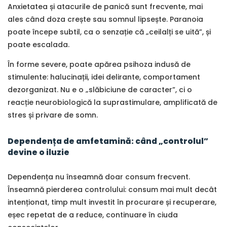
Anxietatea și atacurile de panică sunt frecvente, mai
ales când doza crește sau somnul lipsește. Paranoia
poate începe subtil, ca o senzație că „ceilalți se uită”, și
poate escalada.
În forme severe, poate apărea psihoza indusă de
stimulente: halucinații, idei delirante, comportament
dezorganizat. Nu e o „slăbiciune de caracter”, ci o
reacție neurobiologică la suprastimulare, amplificată de
stres și privare de somn.
Dependența de amfetamină: când „controlul”
devine o iluzie
Dependența nu înseamnă doar consum frecvent.
Înseamnă pierderea controlului: consum mai mult decât
intenționat, timp mult investit în procurare și recuperare,
eșec repetat de a reduce, continuare în ciuda