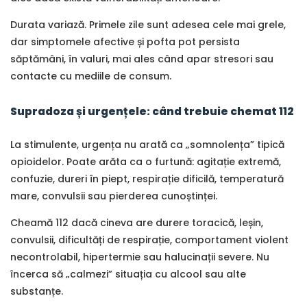
Durata variază. Primele zile sunt adesea cele mai grele,
dar simptomele afective și pofta pot persista
săptămâni, în valuri, mai ales când apar stresori sau
contacte cu mediile de consum.
Supradoza și urgențele: când trebuie chemat 112
La stimulente, urgența nu arată ca „somnolența” tipică
opioidelor. Poate arăta ca o furtună: agitație extremă,
confuzie, dureri în piept, respirație dificilă, temperatură
mare, convulsii sau pierderea cunoștinței.
Cheamă 112 dacă cineva are durere toracică, leșin,
convulsii, dificultăți de respirație, comportament violent
necontrolabil, hipertermie sau halucinații severe. Nu
încerca să „calmezi” situația cu alcool sau alte
substanțe.