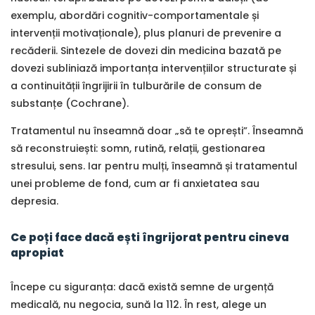
exemplu, abordări cognitiv-comportamentale și
intervenții motivaționale), plus planuri de prevenire a
recăderii. Sintezele de dovezi din medicina bazată pe
dovezi subliniază importanța intervențiilor structurate și
a continuității îngrijirii în tulburările de consum de
substanțe (Cochrane).
Tratamentul nu înseamnă doar „să te oprești”. Înseamnă
să reconstruiești: somn, rutină, relații, gestionarea
stresului, sens. Iar pentru mulți, înseamnă și tratamentul
unei probleme de fond, cum ar fi anxietatea sau
depresia.
Ce poți face dacă ești îngrijorat pentru cineva
apropiat
Începe cu siguranța: dacă există semne de urgență
medicală, nu negocia, sună la 112. În rest, alege un