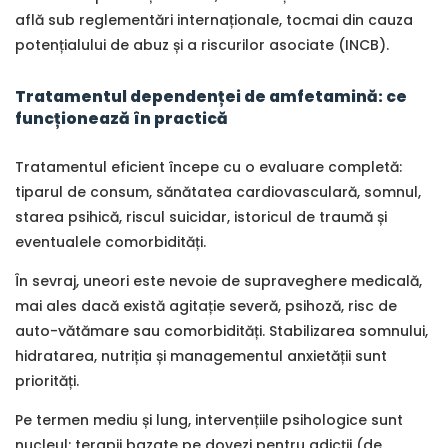
află sub reglementări internaționale, tocmai din cauza
potențialului de abuz și a riscurilor asociate (INCB).
Tratamentul dependenței de amfetamină: ce
funcționează în practică
Tratamentul eficient începe cu o evaluare completă:
tiparul de consum, sănătatea cardiovasculară, somnul,
starea psihică, riscul suicidar, istoricul de traumă și
eventualele comorbidități.
În sevraj, uneori este nevoie de supraveghere medicală,
mai ales dacă există agitație severă, psihoză, risc de
auto-vătămare sau comorbidități. Stabilizarea somnului,
hidratarea, nutriția și managementul anxietății sunt
priorități.
Pe termen mediu și lung, intervențiile psihologice sunt
nucleul: terapii bazate pe dovezi pentru adicții (de