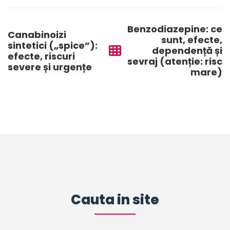
Post
navigation
Benzodiazepine: ce
Canabinoizi
sunt, efecte,
sintetici („spice”):
dependență și
efecte, riscuri
sevraj (atenție: risc
severe și urgențe
mare)
Cauta in site