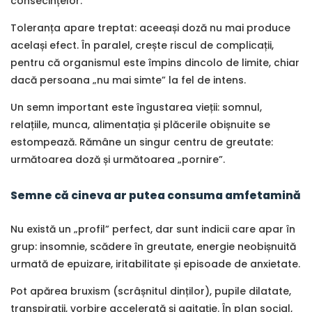
consecințelor.
Toleranța apare treptat: aceeași doză nu mai produce
același efect. În paralel, crește riscul de complicații,
pentru că organismul este împins dincolo de limite, chiar
dacă persoana „nu mai simte” la fel de intens.
Un semn important este îngustarea vieții: somnul,
relațiile, munca, alimentația și plăcerile obișnuite se
estompează. Rămâne un singur centru de greutate:
următoarea doză și următoarea „pornire”.
Semne că cineva ar putea consuma amfetamină
Nu există un „profil” perfect, dar sunt indicii care apar în
grup: insomnie, scădere în greutate, energie neobișnuită
urmată de epuizare, iritabilitate și episoade de anxietate.
Pot apărea bruxism (scrâșnitul dinților), pupile dilatate,
transpirații, vorbire accelerată și agitație. În plan social,