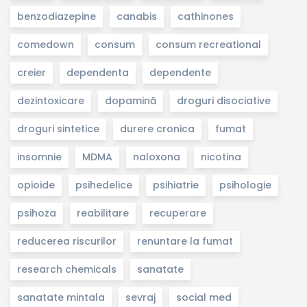
benzodiazepine
canabis
cathinones
comedown
consum
consum recreational
creier
dependenta
dependente
dezintoxicare
dopamină
droguri disociative
droguri sintetice
durere cronica
fumat
insomnie
MDMA
naloxona
nicotina
opioide
psihedelice
psihiatrie
psihologie
psihoza
reabilitare
recuperare
reducerea riscurilor
renuntare la fumat
research chemicals
sanatate
sanatate mintala
sevraj
social med