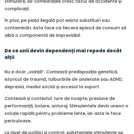
stimulare, iar combinațiile cresc riscul de accidente și
complicații.
În plus, pe piața ilegală pot exista substituiri sau
contaminări. Asta face ca fiecare episod de consum să
aibă o componentă de imprevizibil.
De ce unii devin dependenți mai repede decât
alții
Nu e doar „voință”. Contează predispoziția genetică,
istoricul de traumă, tulburările de anxietate sau ADHD,
depresia, mediul social și accesul la suport.
Contează și contextul: ture de noapte, presiune de
performanță, izolare, anturaj. Stimulentele devin uneori o
soluție rapidă pentru probleme lente, iar asta le face
periculoase.
La nivel de politici și control, substanțele stimulente se