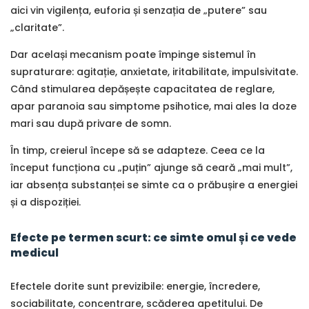
aici vin vigilența, euforia și senzația de „putere” sau
„claritate”.
Dar același mecanism poate împinge sistemul în
supraturare: agitație, anxietate, iritabilitate, impulsivitate.
Când stimularea depășește capacitatea de reglare,
apar paranoia sau simptome psihotice, mai ales la doze
mari sau după privare de somn.
În timp, creierul începe să se adapteze. Ceea ce la
început funcționa cu „puțin” ajunge să ceară „mai mult”,
iar absența substanței se simte ca o prăbușire a energiei
și a dispoziției.
Efecte pe termen scurt: ce simte omul și ce vede
medicul
Efectele dorite sunt previzibile: energie, încredere,
sociabilitate, concentrare, scăderea apetitului. De