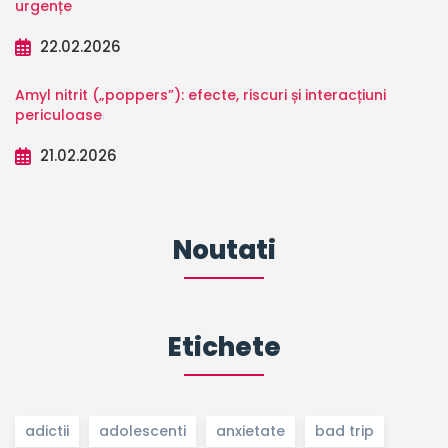
urgențe
22.02.2026
Amyl nitrit („poppers”): efecte, riscuri și interacțiuni
periculoase
21.02.2026
Noutati
Etichete
adictii
adolescenti
anxietate
bad trip