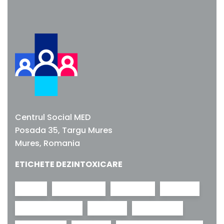
Pagini
Acasa
Despre centru
Ce tratam?
Centrul Social MED
Medicii Social MED
Posada 35, Targu Mures
Mures, Romania
Contact
ETICHETE DEZINTOXICARE
Cariere
adictii
adolescenti
anxietate
bad trip
Programari
benzodiazepine
canabis
cathinones
Fara dependente