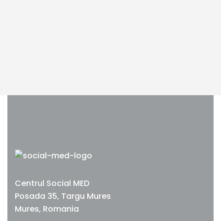
Pagini
Acasa
Despre centru
Centrul Social MED
Posada 35, Targu Mures
Ce tratam?
Mures, Romania