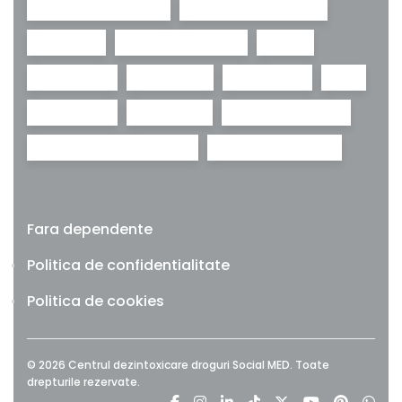
renuntare la fumat
research chemicals
sanatate
sanatate mintala
sevraj
social med
stimulente
supradoza
THC
toxicologie
tratament
tratament adictii
tratament dependenta
urgente medicale
Fara dependente
Politica de confidentialitate
Politica de cookies
© 2026 Centrul dezintoxicare droguri Social MED. Toate
drepturile rezervate.