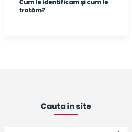
Cum le identificam și cum le
tratăm?
Cauta in site
Search