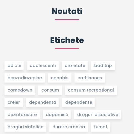
Noutati
Etichete
adictii
adolescenti
anxietate
bad trip
benzodiazepine
canabis
cathinones
comedown
consum
consum recreational
creier
dependenta
dependente
dezintoxicare
dopamină
droguri disociative
droguri sintetice
durere cronica
fumat