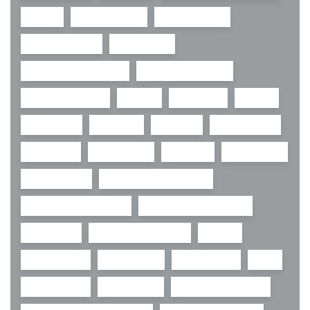
creier
dependenta
dependente
dezintoxicare
dopamină
droguri disociative
droguri sintetice
durere cronica
fumat
insomnie
MDMA
naloxona
nicotina
opioide
psihedelice
psihiatrie
psihologie
psihoza
reabilitare
recuperare
reducerea riscurilor
renuntare la fumat
research chemicals
sanatate
sanatate mintala
sevraj
social med
stimulente
supradoza
THC
toxicologie
tratament
tratament adictii