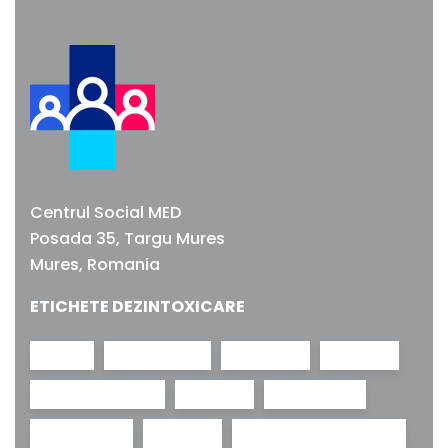
Centrul Social MED
Posada 35, Targu Mures
Mures, Romania
ETICHETE DEZINTOXICARE
adictii
adolescenti
anxietate
bad trip
benzodiazepine
canabis
cathinones
comedown
consum
consum recreational