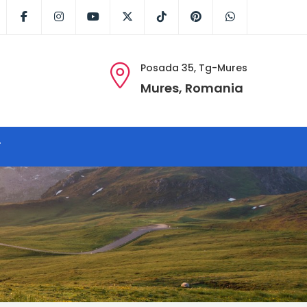
Facebook
Instagram
Youtube
X
Tik
Pinterest
WhatsApp
Tok
Posada 35, Tg-Mures
Mures, Romania
T