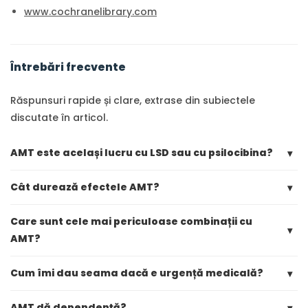
www.cochranelibrary.com
Întrebări frecvente
Răspunsuri rapide și clare, extrase din subiectele
discutate în articol.
AMT este același lucru cu LSD sau cu psilocibina?
▾
Cât durează efectele AMT?
▾
Care sunt cele mai periculoase combinații cu
▾
AMT?
Cum îmi dau seama dacă e urgență medicală?
▾
AMT dă dependență?
▾