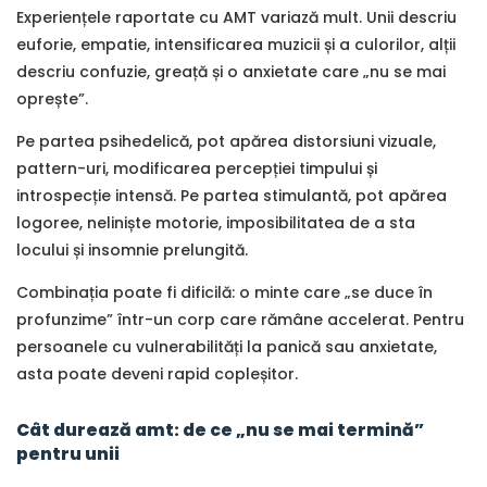
Experiențele raportate cu AMT variază mult. Unii descriu
euforie, empatie, intensificarea muzicii și a culorilor, alții
descriu confuzie, greață și o anxietate care „nu se mai
oprește”.
Pe partea psihedelică, pot apărea distorsiuni vizuale,
pattern-uri, modificarea percepției timpului și
introspecție intensă. Pe partea stimulantă, pot apărea
logoree, neliniște motorie, imposibilitatea de a sta
locului și insomnie prelungită.
Combinația poate fi dificilă: o minte care „se duce în
profunzime” într-un corp care rămâne accelerat. Pentru
persoanele cu vulnerabilități la panică sau anxietate,
asta poate deveni rapid copleșitor.
Cât durează amt: de ce „nu se mai termină”
pentru unii