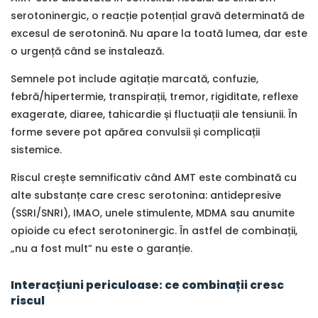
serotoninergic, o reacție potențial gravă determinată de
excesul de serotonină. Nu apare la toată lumea, dar este
o urgență când se instalează.
Semnele pot include agitație marcată, confuzie,
febră/hipertermie, transpirații, tremor, rigiditate, reflexe
exagerate, diaree, tahicardie și fluctuații ale tensiunii. În
forme severe pot apărea convulsii și complicații
sistemice.
Riscul crește semnificativ când AMT este combinată cu
alte substanțe care cresc serotonina: antidepresive
(SSRI/SNRI), IMAO, unele stimulente, MDMA sau anumite
opioide cu efect serotoninergic. În astfel de combinații,
„nu a fost mult” nu este o garanție.
Interacțiuni periculoase: ce combinații cresc
riscul