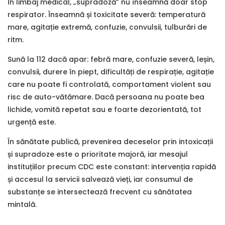
În limbaj medical, „supradoză” nu înseamnă doar stop
respirator. Înseamnă și toxicitate severă: temperatură
mare, agitație extremă, confuzie, convulsii, tulburări de
ritm.
Sună la 112 dacă apar: febră mare, confuzie severă, leșin,
convulsii, durere în piept, dificultăți de respirație, agitație
care nu poate fi controlată, comportament violent sau
risc de auto-vătămare. Dacă persoana nu poate bea
lichide, vomită repetat sau e foarte dezorientată, tot
urgență este.
În sănătate publică, prevenirea deceselor prin intoxicații
și supradoze este o prioritate majoră, iar mesajul
instituțiilor precum CDC este constant: intervenția rapidă
și accesul la servicii salvează vieți, iar consumul de
substanțe se intersectează frecvent cu sănătatea
mintală.