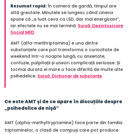
Rezumat rapid:
În camera de gardă, timpul are
altă greutate. Minutele se lungesc când cineva
spune că „a luat ceva ca LSD, dar mai energizant”,
iar efectele nu se mai termină.
Sursă: Dezintoxicare
Social MED
AMT (alfa-metiltriptamina) e una dintre
substanțele care pot transforma o curiozitate de
weekend într-o noapte lungă, cu anxietate,
confuzie, palpitații și uneori complicații serioase. Și
tocmai durata ei mare o face diferită de multe alte
psihedelice.
Sursă: Dicționar de substanțe
Ce este AMT și de ce apare în discuțiile despre
„psihedelice de nișă”
AMT (alpha-methyltryptamine) face parte din familia
triptaminelor, o clasă de compuși care pot produce