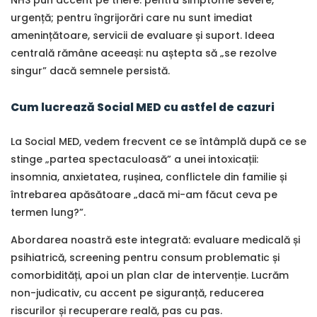
NHS pun accent pe triere: pentru simptome severe,
urgență; pentru îngrijorări care nu sunt imediat
amenințătoare, servicii de evaluare și suport. Ideea
centrală rămâne aceeași: nu aștepta să „se rezolve
singur” dacă semnele persistă.
Cum lucrează Social MED cu astfel de cazuri
La Social MED, vedem frecvent ce se întâmplă după ce se
stinge „partea spectaculoasă” a unei intoxicații:
insomnia, anxietatea, rușinea, conflictele din familie și
întrebarea apăsătoare „dacă mi-am făcut ceva pe
termen lung?”.
Abordarea noastră este integrată: evaluare medicală și
psihiatrică, screening pentru consum problematic și
comorbidități, apoi un plan clar de intervenție. Lucrăm
non-judicativ, cu accent pe siguranță, reducerea
riscurilor și recuperare reală, pas cu pas.