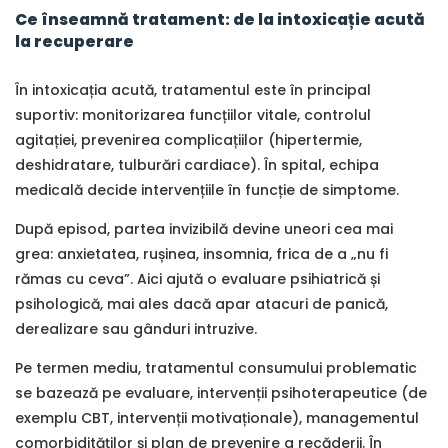
Ce înseamnă tratament: de la intoxicație acută
la recuperare
În intoxicația acută, tratamentul este în principal
suportiv: monitorizarea funcțiilor vitale, controlul
agitației, prevenirea complicațiilor (hipertermie,
deshidratare, tulburări cardiace). În spital, echipa
medicală decide intervențiile în funcție de simptome.
După episod, partea invizibilă devine uneori cea mai
grea: anxietatea, rușinea, insomnia, frica de a „nu fi
rămas cu ceva”. Aici ajută o evaluare psihiatrică și
psihologică, mai ales dacă apar atacuri de panică,
derealizare sau gânduri intruzive.
Pe termen mediu, tratamentul consumului problematic
se bazează pe evaluare, intervenții psihoterapeutice (de
exemplu CBT, intervenții motivaționale), managementul
comorbidităților și plan de prevenire a recăderii. În