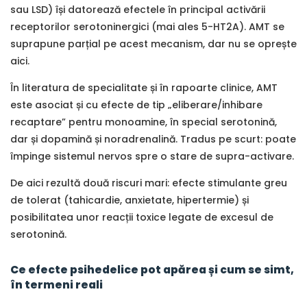
sau LSD) își datorează efectele în principal activării
receptorilor serotoninergici (mai ales 5-HT2A). AMT se
suprapune parțial pe acest mecanism, dar nu se oprește
aici.
În literatura de specialitate și în rapoarte clinice, AMT
este asociat și cu efecte de tip „eliberare/inhibare
recaptare” pentru monoamine, în special serotonină,
dar și dopamină și noradrenalină. Tradus pe scurt: poate
împinge sistemul nervos spre o stare de supra-activare.
De aici rezultă două riscuri mari: efecte stimulante greu
de tolerat (tahicardie, anxietate, hipertermie) și
posibilitatea unor reacții toxice legate de excesul de
serotonină.
Ce efecte psihedelice pot apărea și cum se simt,
în termeni reali