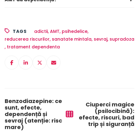
TAGS
adictii
,
AMT
,
psihedelice
,
reducerea riscurilor
,
sanatate mintala
,
sevraj
,
supradoza
,
tratament dependenta
Post
navigation
Benzodiazepine: ce
Ciuperci magice
sunt, efecte,
(psilocibină):
dependență și
efecte, riscuri, bad
sevraj (atenție: risc
trip și siguranță
mare)