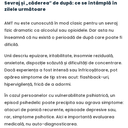
Sevraj și „căderea” de după: ce se întâmplă în
zilele următoare
AMT nu este cunoscută în mod clasic pentru un sevraj
fizic dramatic ca alcoolul sau opioidele. Dar asta nu
înseamnă că nu există o perioadă de după care poate fi
dificilă.
Unii descriu epuizare, iritabilitate, insomnie reziduală,
anxietate, dispoziție scăzută și dificultăți de concentrare.
Dacă experiența a fost intensă sau înfricoșătoare, pot
apărea simptome de tip stres acut: flashback-uri,
hipervigilență, frică de a adormi.
În cazul persoanelor cu vulnerabilitate psihiatrică, un
episod psihedelic poate precipita sau agrava simptome:
atacuri de panică recurente, episoade depresive sau,
rar, simptome psihotice. Aici e importantă evaluarea
medicală, nu auto-diagnosticarea.