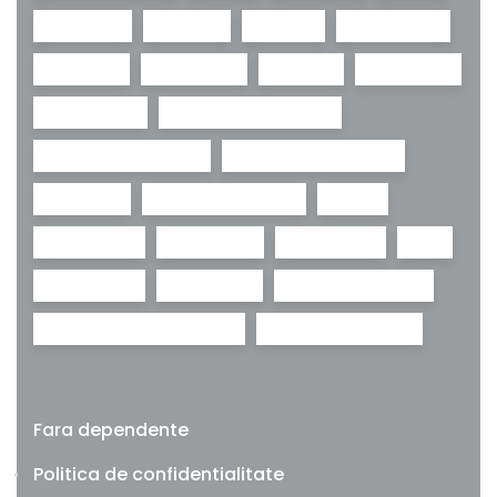
naloxona
nicotina
opioide
psihedelice
psihiatrie
psihologie
psihoza
reabilitare
recuperare
reducerea riscurilor
renuntare la fumat
research chemicals
sanatate
sanatate mintala
sevraj
social med
stimulente
supradoza
THC
toxicologie
tratament
tratament adictii
tratament dependenta
urgente medicale
Fara dependente
Politica de confidentialitate