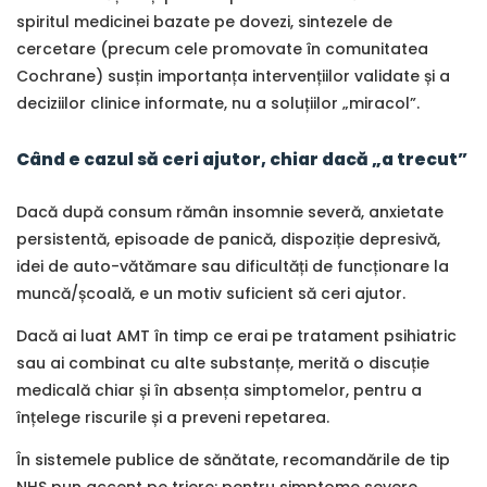
spiritul medicinei bazate pe dovezi, sintezele de
cercetare (precum cele promovate în comunitatea
Cochrane) susțin importanța intervențiilor validate și a
deciziilor clinice informate, nu a soluțiilor „miracol”.
Când e cazul să ceri ajutor, chiar dacă „a trecut”
Dacă după consum rămân insomnie severă, anxietate
persistentă, episoade de panică, dispoziție depresivă,
idei de auto-vătămare sau dificultăți de funcționare la
muncă/școală, e un motiv suficient să ceri ajutor.
Dacă ai luat AMT în timp ce erai pe tratament psihiatric
sau ai combinat cu alte substanțe, merită o discuție
medicală chiar și în absența simptomelor, pentru a
înțelege riscurile și a preveni repetarea.
În sistemele publice de sănătate, recomandările de tip