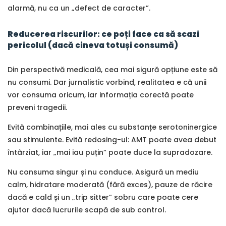
alarmă, nu ca un „defect de caracter”.
Reducerea riscurilor: ce poți face ca să scazi
pericolul (dacă cineva totuși consumă)
Din perspectivă medicală, cea mai sigură opțiune este să
nu consumi. Dar jurnalistic vorbind, realitatea e că unii
vor consuma oricum, iar informația corectă poate
preveni tragedii.
Evită combinațiile, mai ales cu substanțe serotoninergice
sau stimulente. Evită redosing-ul: AMT poate avea debut
întârziat, iar „mai iau puțin” poate duce la supradozare.
Nu consuma singur și nu conduce. Asigură un mediu
calm, hidratare moderată (fără exces), pauze de răcire
dacă e cald și un „trip sitter” sobru care poate cere
ajutor dacă lucrurile scapă de sub control.