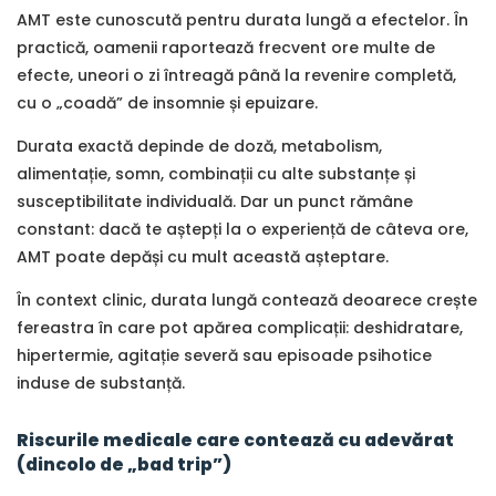
AMT este cunoscută pentru durata lungă a efectelor. În
practică, oamenii raportează frecvent ore multe de
efecte, uneori o zi întreagă până la revenire completă,
cu o „coadă” de insomnie și epuizare.
Durata exactă depinde de doză, metabolism,
alimentație, somn, combinații cu alte substanțe și
susceptibilitate individuală. Dar un punct rămâne
constant: dacă te aștepți la o experiență de câteva ore,
AMT poate depăși cu mult această așteptare.
În context clinic, durata lungă contează deoarece crește
fereastra în care pot apărea complicații: deshidratare,
hipertermie, agitație severă sau episoade psihotice
induse de substanță.
Riscurile medicale care contează cu adevărat
(dincolo de „bad trip”)