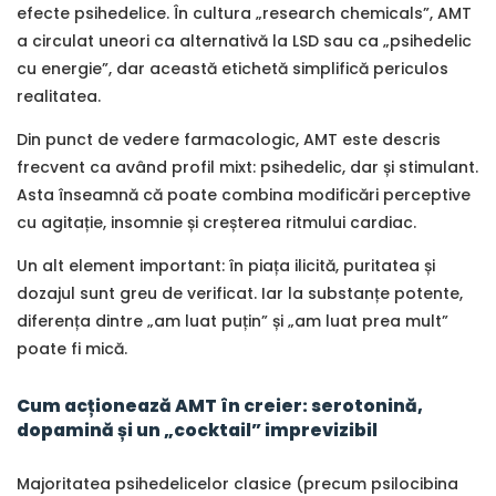
efecte psihedelice. În cultura „research chemicals”, AMT
a circulat uneori ca alternativă la LSD sau ca „psihedelic
cu energie”, dar această etichetă simplifică periculos
realitatea.
Din punct de vedere farmacologic, AMT este descris
frecvent ca având profil mixt: psihedelic, dar și stimulant.
Asta înseamnă că poate combina modificări perceptive
cu agitație, insomnie și creșterea ritmului cardiac.
Un alt element important: în piața ilicită, puritatea și
dozajul sunt greu de verificat. Iar la substanțe potente,
diferența dintre „am luat puțin” și „am luat prea mult”
poate fi mică.
Cum acționează AMT în creier: serotonină,
dopamină și un „cocktail” imprevizibil
Majoritatea psihedelicelor clasice (precum psilocibina