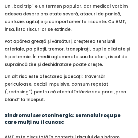
Un „bad trip” e un termen popular, dar medical vorbim
adesea despre anxietate severă, atacuri de panică,
confuzie, agitație și comportamente riscante. Cu AMT,
însă, lista riscurilor se extinde.
Pot apărea greață și vărsături, creșterea tensiunii
arteriale, palpitații, tremor, transpirații, pupile dilatate și
hipertermie. În medii aglomerate sau la efort, riscul de
supraîncălzire și deshidratare poate crește.
Un alt risc este afectarea judecății: traversări
periculoase, decizii impulsive, consum repetat
(„redosing”) pentru că efectul întârzie sau pare „prea
blând” la început.
Sindromul serotoninergic: semnalul roșu pe
care mulți nu îl cunosc
AMT este discutată în contextul riscului de sindrom