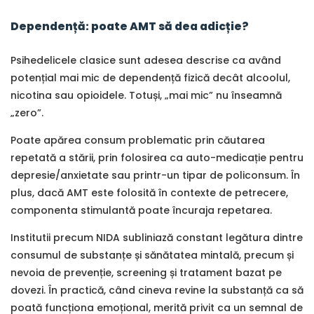
Dependență: poate AMT să dea adicție?
Psihedelicele clasice sunt adesea descrise ca având
potențial mai mic de dependență fizică decât alcoolul,
nicotina sau opioidele. Totuși, „mai mic” nu înseamnă
„zero”.
Poate apărea consum problematic prin căutarea
repetată a stării, prin folosirea ca auto-medicație pentru
depresie/anxietate sau printr-un tipar de policonsum. În
plus, dacă AMT este folosită în contexte de petrecere,
componenta stimulantă poate încuraja repetarea.
Institutii precum NIDA subliniază constant legătura dintre
consumul de substanțe și sănătatea mintală, precum și
nevoia de prevenție, screening și tratament bazat pe
dovezi. În practică, când cineva revine la substanță ca să
poată funcționa emoțional, merită privit ca un semnal de