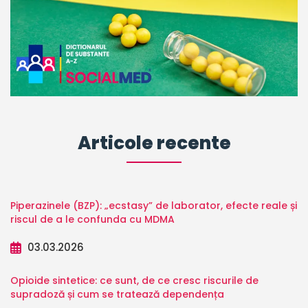
Articole recente
Piperazinele (BZP): „ecstasy” de laborator, efecte reale și
riscul de a le confunda cu MDMA
03.03.2026
Opioide sintetice: ce sunt, de ce cresc riscurile de
supradoză și cum se tratează dependența