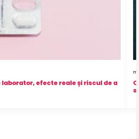
ma
laborator, efecte reale și riscul de a
O
s