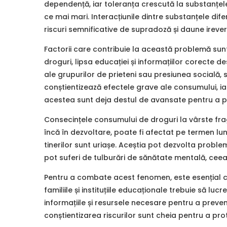
dependență, iar toleranța crescută la substanțele
ce mai mari. Interacțiunile dintre substanțele difer
riscuri semnificative de supradoză și daune irevers
Factorii care contribuie la această problemă sunt 
droguri, lipsa educației și informațiilor corecte 
ale grupurilor de prieteni sau presiunea socială, s
conștientizează efectele grave ale consumului, i
acestea sunt deja destul de avansate pentru a put
Consecințele consumului de droguri la vârste fra
încă în dezvoltare, poate fi afectat pe termen lung
tinerilor sunt uriașe. Aceștia pot dezvolta prob
pot suferi de tulburări de sănătate mentală, ceea
Pentru a combate acest fenomen, este esențial ca
familiile și instituțiile educaționale trebuie să lu
informațiile și resursele necesare pentru a preveni
conștientizarea riscurilor sunt cheia pentru a prote