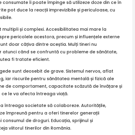
 consumate îi poate împinge să utilizeze doze din ce în
ite pot duce la reacții imprevizibile și periculoase, cu
ibile.
multipli și complexi. Accesibilitatea mai mare la
despre pericolele acestora, precum și influențele externe
unt doar câțiva dintre aceștia. Mulți tineri nu
ar atunci când se confruntă cu probleme de sănătate,
ea fi tratate eficient.
gede sunt deosebit de grave. Sistemul nervos, aflat
, iar riscurile pentru sănătatea mentală și fizică ale
leme de comportament, capacitate scăzută de învățare și
 ce le va afecta întreaga viață.
 întreaga societate să colaboreze. Autoritățile,
creze împreună pentru a oferi tinerelor generații
 consumul de droguri. Educația, sprijinul și
ja viitorul tinerilor din România.