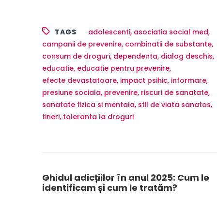
TAGS
adolescenti
,
asociatia social med
,
campanii de prevenire
,
combinatii de substante
,
consum de droguri
,
dependenta
,
dialog deschis
,
educatie
,
educatie pentru prevenire
,
efecte devastatoare
,
impact psihic
,
informare
,
presiune sociala
,
prevenire
,
riscuri de sanatate
,
sanatate fizica si mentala
,
stil de viata sanatos
,
tineri
,
toleranta la droguri
Post
navigation
Ghidul adicțiilor în anul 2025: Cum le
identificam și cum le tratăm?