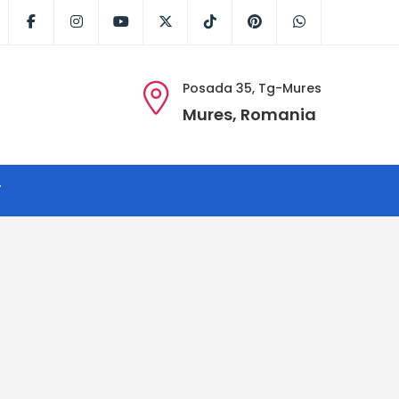
Facebook
Instagram
Youtube
X
Tik
Pinterest
WhatsApp
Tok
Posada 35, Tg-Mures
Mures, Romania
T