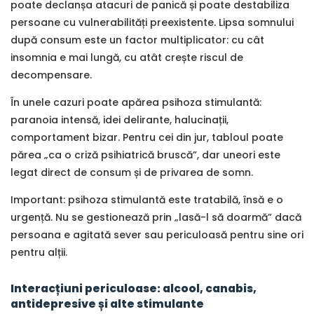
poate declanșa atacuri de panică și poate destabiliza
persoane cu vulnerabilități preexistente. Lipsa somnului
după consum este un factor multiplicator: cu cât
insomnia e mai lungă, cu atât crește riscul de
decompensare.
În unele cazuri poate apărea psihoza stimulantă:
paranoia intensă, idei delirante, halucinații,
comportament bizar. Pentru cei din jur, tabloul poate
părea „ca o criză psihiatrică bruscă”, dar uneori este
legat direct de consum și de privarea de somn.
Important: psihoza stimulantă este tratabilă, însă e o
urgență. Nu se gestionează prin „lasă-l să doarmă” dacă
persoana e agitată sever sau periculoasă pentru sine ori
pentru alții.
Interacțiuni periculoase: alcool, canabis,
antidepresive și alte stimulante