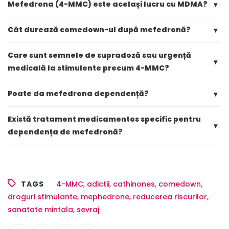
Mefedrona (4-MMC) este același lucru cu MDMA?
▾
Cât durează comedown-ul după mefedronă?
▾
Care sunt semnele de supradoză sau urgență
▾
medicală la stimulente precum 4-MMC?
Poate da mefedrona dependență?
▾
Există tratament medicamentos specific pentru
▾
dependența de mefedronă?
TAGS
4-MMC
,
adictii
,
cathinones
,
comedown
,
droguri stimulante
,
mephedrone
,
reducerea riscurilor
,
sanatate mintala
,
sevraj