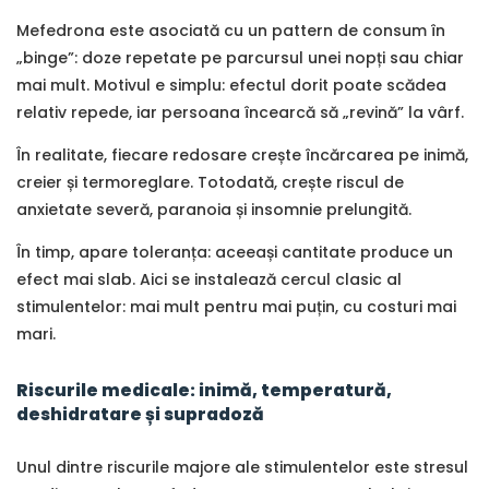
Mefedrona este asociată cu un pattern de consum în
„binge”: doze repetate pe parcursul unei nopți sau chiar
mai mult. Motivul e simplu: efectul dorit poate scădea
relativ repede, iar persoana încearcă să „revină” la vârf.
În realitate, fiecare redosare crește încărcarea pe inimă,
creier și termoreglare. Totodată, crește riscul de
anxietate severă, paranoia și insomnie prelungită.
În timp, apare toleranța: aceeași cantitate produce un
efect mai slab. Aici se instalează cercul clasic al
stimulentelor: mai mult pentru mai puțin, cu costuri mai
mari.
Riscurile medicale: inimă, temperatură,
deshidratare și supradoză
Unul dintre riscurile majore ale stimulentelor este stresul