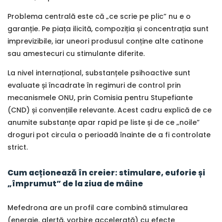
Problema centrală este că „ce scrie pe plic” nu e o
garanție. Pe piața ilicită, compoziția și concentrația sunt
imprevizibile, iar uneori produsul conține alte catinone
sau amestecuri cu stimulante diferite.
La nivel internațional, substanțele psihoactive sunt
evaluate și încadrate în regimuri de control prin
mecanismele ONU, prin Comisia pentru Stupefiante
(CND) și convențiile relevante. Acest cadru explică de ce
anumite substanțe apar rapid pe liste și de ce „noile”
droguri pot circula o perioadă înainte de a fi controlate
strict.
Cum acționează în creier: stimulare, euforie și
„împrumut” de la ziua de mâine
Mefedrona are un profil care combină stimularea
(energie, alertă, vorbire accelerată) cu efecte