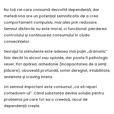
Nu toți cei care consumă dezvoltă dependență, dar
mefedrona are un potențial semnificativ de a crea
comportament compulsiv, mai ales prin redosare.
Semnul distinctiv nu este moral, ci funcțional: pierderea
controlului și continuarea consumului în ciuda
consecințelor.
Sevrajul la stimulente este adesea mai puțin „dramatic”
fizic decât la alcool sau opioide, dar poate fi psihologic
sever. Pot apărea: anhedonie (incapacitatea de a simți
plăcere), oboseală profundă, somn dereglat, iritabilitate,
anxietate și craving intens.
Un semnal important este consumul „ca să repari
comedown-ul”. Când substanța devine soluția pentru
problema pe care tot ea o creează, riscul de
dependență crește.