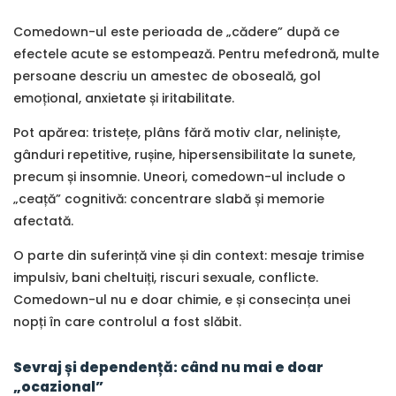
Comedown-ul este perioada de „cădere” după ce
efectele acute se estompează. Pentru mefedronă, multe
persoane descriu un amestec de oboseală, gol
emoțional, anxietate și iritabilitate.
Pot apărea: tristețe, plâns fără motiv clar, neliniște,
gânduri repetitive, rușine, hipersensibilitate la sunete,
precum și insomnie. Uneori, comedown-ul include o
„ceață” cognitivă: concentrare slabă și memorie
afectată.
O parte din suferință vine și din context: mesaje trimise
impulsiv, bani cheltuiți, riscuri sexuale, conflicte.
Comedown-ul nu e doar chimie, e și consecința unei
nopți în care controlul a fost slăbit.
Sevraj și dependență: când nu mai e doar
„ocazional”