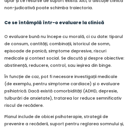
apar și ce resurse de suport există. Aici, o discuție clinică
non-judicativă poate schimba traiectoria.
Ce se întâmplă într-o evaluare la clinică
O evaluare bună nu începe cu morală, ci cu date: tiparul
de consum, cantități, combinații, istoricul de somn,
episoade de panică, simptome depresive, riscuri
medicale și context social. Se discută și despre obiective:
abstinență, reducere, control, sau ieșirea din binge.
În funcție de caz, pot fi necesare investigații medicale
(de exemplu, pentru simptome cardiace) și o evaluare
psihiatrică. Dacă există comorbidități (ADHD, depresie,
tulburări de anxietate), tratarea lor reduce semnificativ
riscul de recădere.
Planul include de obicei psihoterapie, strategii de
prevenire a recăderii, suport pentru reglarea somnului și,