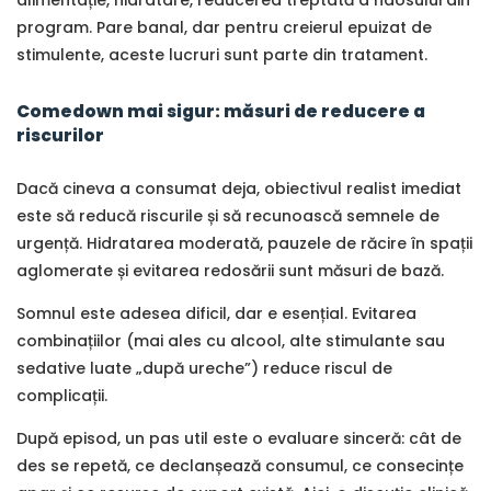
alimentație, hidratare, reducerea treptată a haosului din
program. Pare banal, dar pentru creierul epuizat de
stimulente, aceste lucruri sunt parte din tratament.
Comedown mai sigur: măsuri de reducere a
riscurilor
Dacă cineva a consumat deja, obiectivul realist imediat
este să reducă riscurile și să recunoască semnele de
urgență. Hidratarea moderată, pauzele de răcire în spații
aglomerate și evitarea redosării sunt măsuri de bază.
Somnul este adesea dificil, dar e esențial. Evitarea
combinațiilor (mai ales cu alcool, alte stimulante sau
sedative luate „după ureche”) reduce riscul de
complicații.
După episod, un pas util este o evaluare sinceră: cât de
des se repetă, ce declanșează consumul, ce consecințe