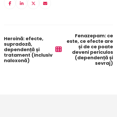
Post
navigation
Fenazepam: ce
Heroină: efecte,
este, ce efecte are
supradoză,
și de ce poate
dependență și
deveni periculos
tratament (inclusiv
(dependență și
naloxonă)
sevraj)