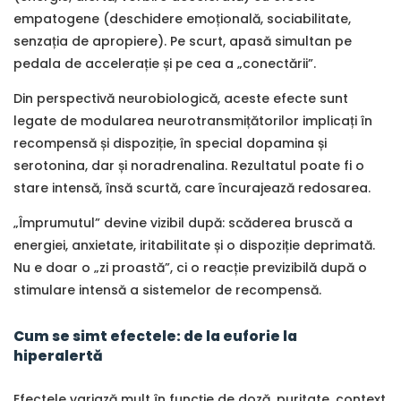
empatogene (deschidere emoțională, sociabilitate,
senzația de apropiere). Pe scurt, apasă simultan pe
pedala de accelerație și pe cea a „conectării”.
Din perspectivă neurobiologică, aceste efecte sunt
legate de modularea neurotransmițătorilor implicați în
recompensă și dispoziție, în special dopamina și
serotonina, dar și noradrenalina. Rezultatul poate fi o
stare intensă, însă scurtă, care încurajează redosarea.
„Împrumutul” devine vizibil după: scăderea bruscă a
energiei, anxietate, iritabilitate și o dispoziție deprimată.
Nu e doar o „zi proastă”, ci o reacție previzibilă după o
stimulare intensă a sistemelor de recompensă.
Cum se simt efectele: de la euforie la
hiperalertă
Efectele variază mult în funcție de doză, puritate, context