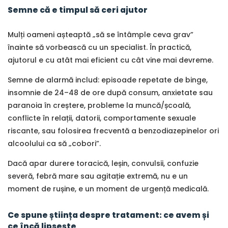
Semne că e timpul să ceri ajutor
Mulți oameni așteaptă „să se întâmple ceva grav”
înainte să vorbească cu un specialist. În practică,
ajutorul e cu atât mai eficient cu cât vine mai devreme.
Semne de alarmă includ: episoade repetate de binge,
insomnie de 24–48 de ore după consum, anxietate sau
paranoia în creștere, probleme la muncă/școală,
conflicte în relații, datorii, comportamente sexuale
riscante, sau folosirea frecventă a benzodiazepinelor ori
alcoolului ca să „cobori”.
Dacă apar durere toracică, leșin, convulsii, confuzie
severă, febră mare sau agitație extremă, nu e un
moment de rușine, e un moment de urgență medicală.
Ce spune știința despre tratament: ce avem și
ce încă lipsește