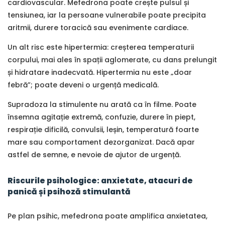
cardiovascular. Mefedrona poate crește pulsul și
tensiunea, iar la persoane vulnerabile poate precipita
aritmii, durere toracică sau evenimente cardiace.
Un alt risc este hipertermia: creșterea temperaturii
corpului, mai ales în spații aglomerate, cu dans prelungit
și hidratare inadecvată. Hipertermia nu este „doar
febră”; poate deveni o urgență medicală.
Supradoza la stimulente nu arată ca în filme. Poate
însemna agitație extremă, confuzie, durere în piept,
respirație dificilă, convulsii, leșin, temperatură foarte
mare sau comportament dezorganizat. Dacă apar
astfel de semne, e nevoie de ajutor de urgență.
Riscurile psihologice: anxietate, atacuri de
panică și psihoză stimulantă
Pe plan psihic, mefedrona poate amplifica anxietatea,