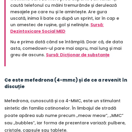
caută telefonul cu mâini tremurânde și derulează
mesajele pe care nu și le amintește. Are gura
uscată, inima îi bate ca după un sprint, iar în cap e
un amestec de rușine, gol și neliniște.
Sursă:
Dezintoxicare Social MED
Nu e prima dată când se întâmplă. Doar că, de data
asta, comedown-ul pare mai aspru, mai lung și mai
greu de ascuns.
Sursă: Dicționar de substanțe
Ce este mefedrona (4-mmc) și de ce a revenit în
discuție
Mefedrona, cunoscută și ca 4-MMC, este un stimulant
sintetic din familia catinonelor. În limbajul de stradă
poate apărea sub nume precum „meow meow”, „MMC”
sau „bubbles”, iar forma de prezentare variază: pulbere,
cristale, capsule sau tablete.