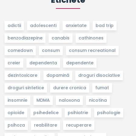
Etichete
adictii
adolescenti
anxietate
bad trip
benzodiazepine
canabis
cathinones
comedown
consum
consum recreational
creier
dependenta
dependente
dezintoxicare
dopamină
droguri disociative
droguri sintetice
durere cronica
fumat
insomnie
MDMA
naloxona
nicotina
opioide
psihedelice
psihiatrie
psihologie
psihoza
reabilitare
recuperare