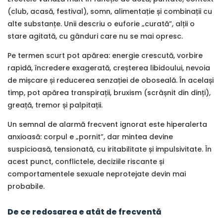
(club, acasă, festival), somn, alimentație și combinații cu
alte substanțe. Unii descriu o euforie „curată”, alții o
stare agitată, cu gânduri care nu se mai opresc.
Pe termen scurt pot apărea: energie crescută, vorbire
rapidă, încredere exagerată, creșterea libidoului, nevoia
de mișcare și reducerea senzației de oboseală. În același
timp, pot apărea transpirații, bruxism (scrâșnit din dinți),
greață, tremor și palpitații.
Un semnal de alarmă frecvent ignorat este hiperalerta
anxioasă: corpul e „pornit”, dar mintea devine
suspicioasă, tensionată, cu iritabilitate și impulsivitate. În
acest punct, conflictele, deciziile riscante și
comportamentele sexuale neprotejate devin mai
probabile.
De ce redosarea e atât de frecventă