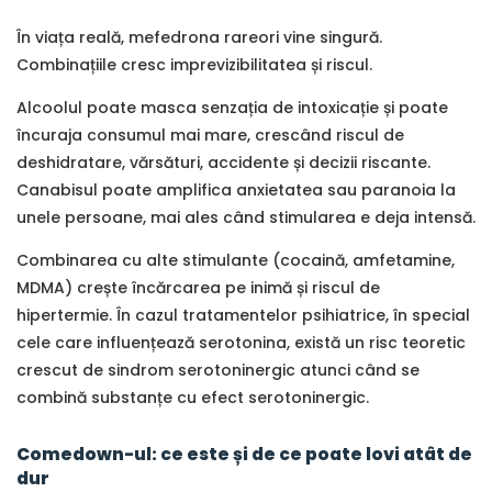
În viața reală, mefedrona rareori vine singură.
Combinațiile cresc imprevizibilitatea și riscul.
Alcoolul poate masca senzația de intoxicație și poate
încuraja consumul mai mare, crescând riscul de
deshidratare, vărsături, accidente și decizii riscante.
Canabisul poate amplifica anxietatea sau paranoia la
unele persoane, mai ales când stimularea e deja intensă.
Combinarea cu alte stimulante (cocaină, amfetamine,
MDMA) crește încărcarea pe inimă și riscul de
hipertermie. În cazul tratamentelor psihiatrice, în special
cele care influențează serotonina, există un risc teoretic
crescut de sindrom serotoninergic atunci când se
combină substanțe cu efect serotoninergic.
Comedown-ul: ce este și de ce poate lovi atât de
dur