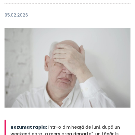
05.02.2026
Rezumat rapid:
Într-o dimineață de luni, după un
weekend care „a mers prea departe”, un tânăr își