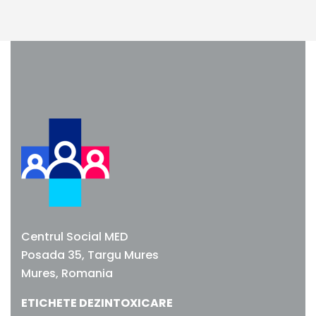
Pagini
Acasa
Despre centru
Ce tratam?
Centrul Social MED
Medicii Social MED
Posada 35, Targu Mures
Mures, Romania
Contact
ETICHETE DEZINTOXICARE
Cariere